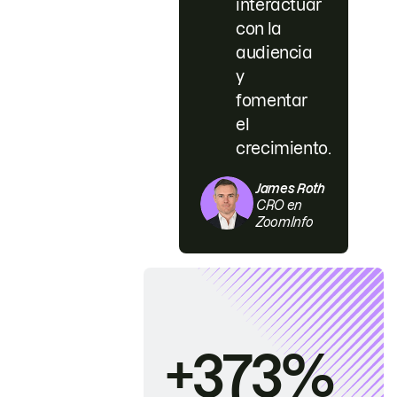
interactuar
con la
audiencia
y
fomentar
el
crecimiento.
James Roth
CRO en
ZoomInfo
+373%