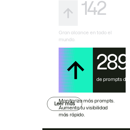
142
Gran alcance en todo el
mundo.
28
de prompts de
Monitoriza más prompts.
Leer más
Aumenta tu visibilidad
más rápido.