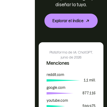
diseñar la tuya.
Explorar el índice
Plataforma de IA: ChatGPT,
junio de 2026
Menciones
reddit.com
Marca
Menciones
1,1 mill.
google.com
877.116
youtube.com
599.975