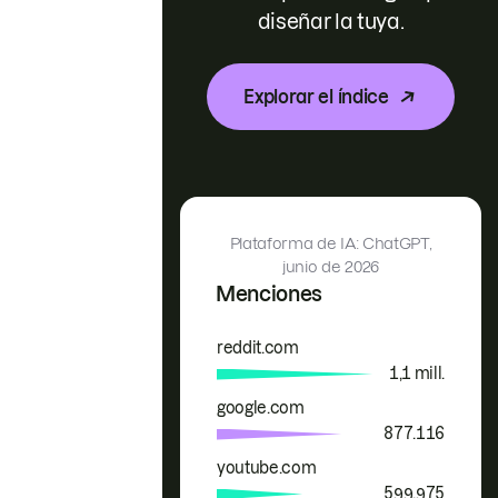
diseñar la tuya.
Explorar el índice
Plataforma de IA: ChatGPT,
junio de 2026
Menciones
reddit.com
Marca
Menciones
1,1 mill.
google.com
877.116
youtube.com
599.975