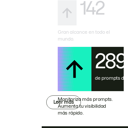
142
Gran alcance en todo el
mundo.
28
de prompts de
Monitoriza más prompts.
Leer más
Aumenta tu visibilidad
más rápido.