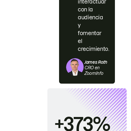
interactuar
con la
audiencia
y
fomentar
el
crecimiento.
James Roth
CRO en
ZoomInfo
+373%