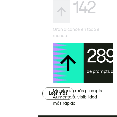
142
Gran alcance en todo el
mundo.
28
de prompts de
Monitoriza más prompts.
Leer más
Aumenta tu visibilidad
más rápido.