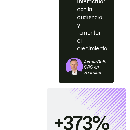
interactuar
con la
audiencia
y
fomentar
el
crecimiento.
James Roth
CRO en
ZoomInfo
+373%