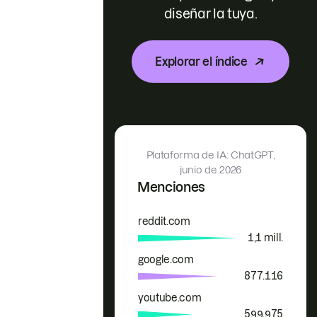
diseñar la tuya.
Explorar el índice
Plataforma de IA: ChatGPT,
junio de 2026
Menciones
reddit.com
Marca
Menciones
1,1 mill.
google.com
877.116
youtube.com
599.975