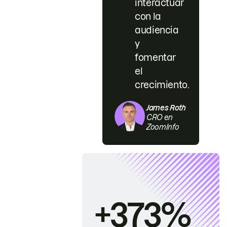
interactuar
con la
audiencia
y
fomentar
el
crecimiento.
James Roth
CRO en
ZoomInfo
+373%