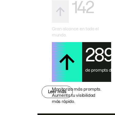
142
Gran alcance en todo el
mundo.
28
de prompts de
Monitoriza más prompts.
Leer más
Aumenta tu visibilidad
más rápido.