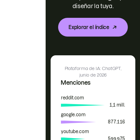
diseñar la tuya.
Explorar el índice
Plataforma de IA: ChatGPT,
junio de 2026
Menciones
reddit.com
Marca
Menciones
1,1 mill.
google.com
877.116
youtube.com
599.975