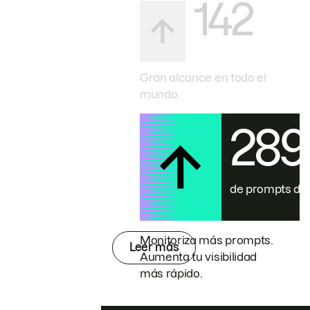
142
Gran alcance en todo el
mundo.
28
de prompts de
Monitoriza más prompts.
Leer más
Aumenta tu visibilidad
más rápido.