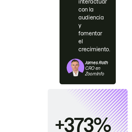
interactuar
con la
audiencia
y
fomentar
el
crecimiento.
James Roth
CRO en
ZoomInfo
+373%