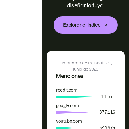
diseñar la tuya.
Explorar el índice
Plataforma de IA: ChatGPT,
junio de 2026
Menciones
reddit.com
Marca
Menciones
1,1 mill.
google.com
877.116
youtube.com
599.975