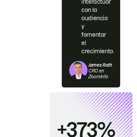
interactuar
con la
audiencia
y
fomentar
el
crecimiento.
James Roth
CRO en
ZoomInfo
+373%