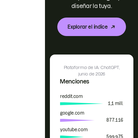
diseñar la tuya.
Explorar el índice
Plataforma de IA: ChatGPT,
junio de 2026
Menciones
reddit.com
Marca
Menciones
1,1 mill.
google.com
877.116
youtube.com
599.975