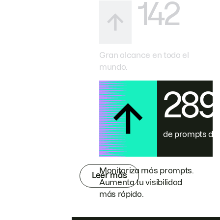
142
Gran alcance en todo el
mundo.
28
de prompts de
Monitoriza más prompts.
Leer más
Aumenta tu visibilidad
más rápido.