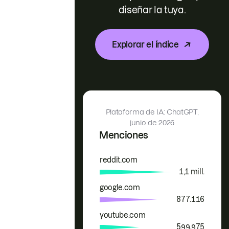
diseñar la tuya.
Explorar el índice
Plataforma de IA: ChatGPT,
junio de 2026
Menciones
reddit.com
Marca
Menciones
1,1 mill.
google.com
877.116
youtube.com
599.975