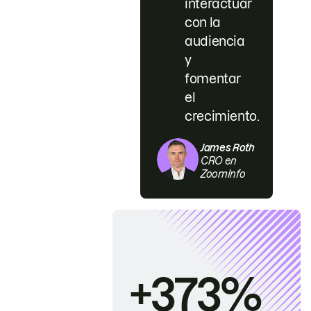
interactuar
con la
audiencia
y
fomentar
el
crecimiento.
James Roth
CRO en
ZoomInfo
+373%