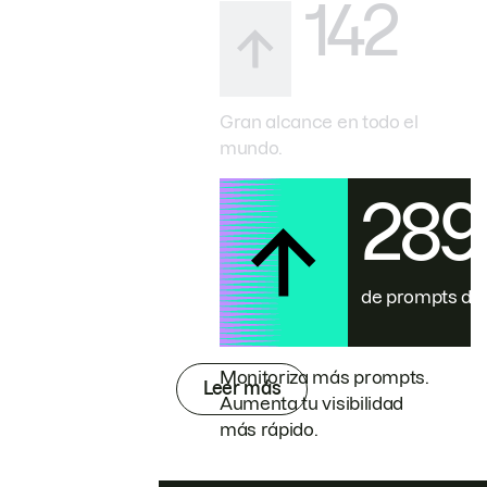
142
Gran alcance en todo el
mundo.
28
de prompts de
Monitoriza más prompts.
Leer más
Aumenta tu visibilidad
más rápido.