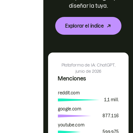
diseñar la tuya.
Explorar el índice
Plataforma de IA: ChatGPT,
junio de 2026
Menciones
reddit.com
Marca
Menciones
1,1 mill.
google.com
877.116
youtube.com
599.975