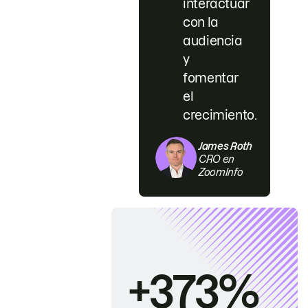
interactuar
con la
audiencia
y
fomentar
el
crecimiento.
James Roth
CRO en
ZoomInfo
+373%