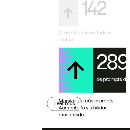
142
Gran alcance en todo el
mundo.
28
de prompts de
Monitoriza más prompts.
Leer más
Aumenta tu visibilidad
más rápido.