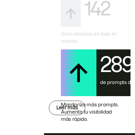
142
Gran alcance en todo el
mundo.
28
de prompts de
Monitoriza más prompts.
Leer más
Aumenta tu visibilidad
más rápido.