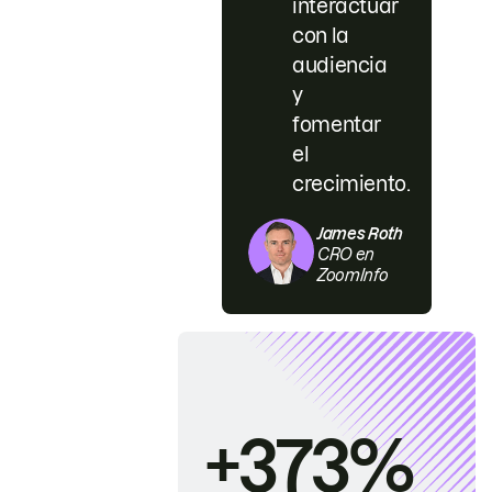
interactuar
con la
audiencia
y
fomentar
el
crecimiento.
James Roth
CRO en
ZoomInfo
+373%