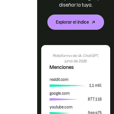
diseñar la tuya.
Explorar el índice
Plataforma de IA: ChatGPT,
junio de 2026
Menciones
reddit.com
Marca
Menciones
1,1 mill.
google.com
877.116
youtube.com
599.975