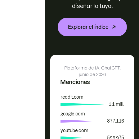
diseñar la tuya.
Explorar el índice
Plataforma de IA: ChatGPT,
junio de 2026
Menciones
reddit.com
Marca
Menciones
1,1 mill.
google.com
877.116
youtube.com
599.975