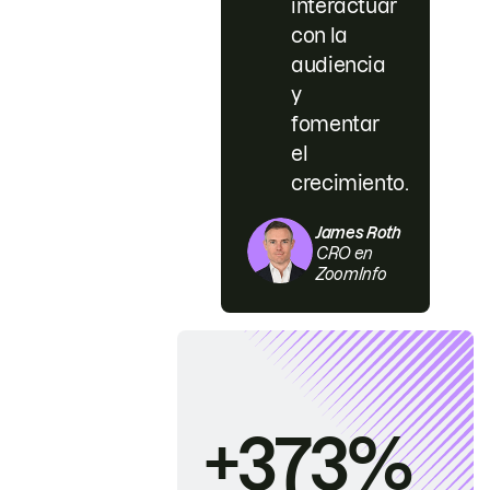
interactuar
con la
audiencia
y
fomentar
el
crecimiento.
James Roth
CRO en
ZoomInfo
+373%