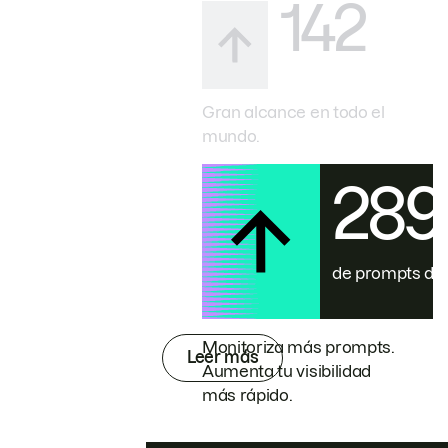
142
Gran alcance en todo el
mundo.
28
de prompts de
Monitoriza más prompts.
Leer más
Aumenta tu visibilidad
más rápido.