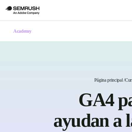
Academy
Página principal
/
Cur
GA4 pa
ayudan a l