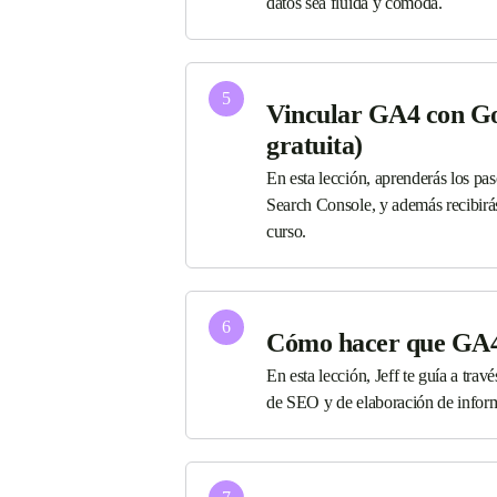
datos sea fluida y cómoda.
5
Vincular GA4 con Goo
gratuita)
En esta lección, aprenderás los p
Search Console, y además recibirás 
curso.
6
Cómo hacer que GA4
En esta lección, Jeff te guía a trav
de SEO y de elaboración de infor