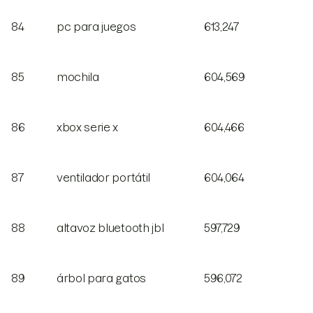
84
pc para juegos
613,247
85
mochila
604,569
86
xbox serie x
604,466
87
ventilador portátil
604,064
88
altavoz bluetooth jbl
597,729
89
árbol para gatos
596,072