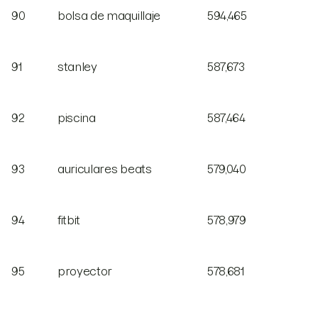
90
bolsa de maquillaje
594,465
91
stanley
587,673
92
piscina
587,464
93
auriculares beats
579,040
94
fitbit
578,979
95
proyector
578,681