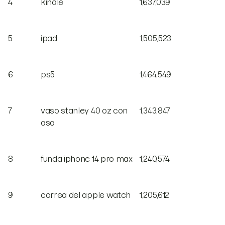
4
kindle
1,637,039
5
ipad
1,505,523
6
ps5
1,464,549
7
vaso stanley 40 oz con
1,343,847
asa
8
funda iphone 14 pro max
1,240,574
9
correa del apple watch
1,205,612