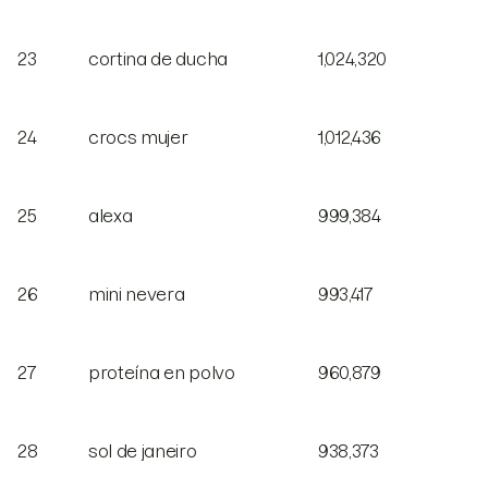
23
cortina de ducha
1,024,320
24
crocs mujer
1,012,436
25
alexa
999,384
26
mini nevera
993,417
27
proteína en polvo
960,879
28
sol de janeiro
938,373