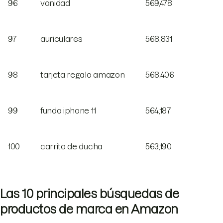
96
vanidad
569,478
97
auriculares
568,831
98
tarjeta regalo amazon
568,406
99
funda iphone 11
564,187
100
carrito de ducha
563,190
Las 10 principales búsquedas de
productos de marca en Amazon