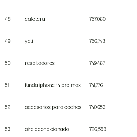
48
cafetera
757,060
49
yeti
756,743
50
resaltadores
749,467
51
funda iphone 14 pro max
741,776
52
accesorios para coches
740,653
53
aire acondicionado
726,558