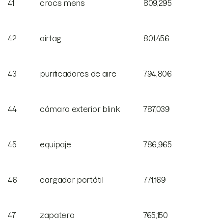
41
crocs mens
809,295
42
airtag
801,456
43
purificadores de aire
794,806
44
cámara exterior blink
787,039
45
equipaje
786,965
46
cargador portátil
771,169
47
zapatero
765,150