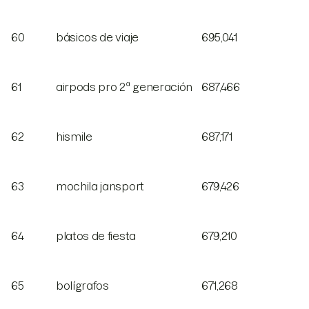
60
básicos de viaje
695,041
61
airpods pro 2ª generación
687,466
62
hismile
687,171
63
mochila jansport
679,426
64
platos de fiesta
679,210
65
bolígrafos
671,268