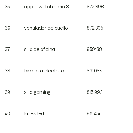
35
apple watch serie 8
872,896
36
ventilador de cuello
872,305
37
silla de oficina
859,139
38
bicicleta eléctrica
831,084
39
silla gaming
815,993
40
luces led
815,414