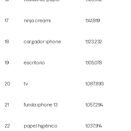
17
ninja creami
1,141,819
18
cargador iphone
1,123,232
19
escritorio
1,105,078
20
tv
1,087,893
21
funda iphone 13
1,057,294
22
papel higiénico
1,037,914