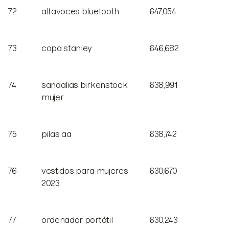
72
altavoces bluetooth
647,054
73
copa stanley
646,682
74
sandalias birkenstock
638,991
mujer
75
pilas aa
638,742
76
vestidos para mujeres
630,670
2023
77
ordenador portátil
630,243