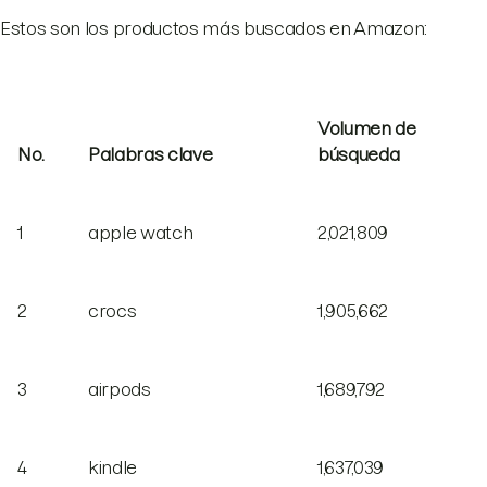
Estos son los productos más buscados en Amazon:
Volumen de
No.
Palabras clave
búsqueda
1
apple watch
2,021,809
2
crocs
1,905,662
3
airpods
1,689,792
4
kindle
1,637,039