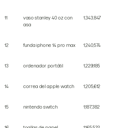
11
vaso stanley 40 oz con
1,343,847
asa
12
funda iphone 14 pro max
1,240,574
13
ordenador portátil
1,229,185
14
correa del apple watch
1,205,612
15
nintendo switch
1,187,382
16
toallas de papel
1,165,532