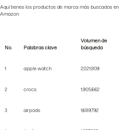
Aquí tienes los productos de marca más buscados en
Amazon:
Volumen de
No.
Palabras clave
búsqueda
1
apple watch
2,021,809
2
crocs
1,905,662
3
airpods
1,689,792