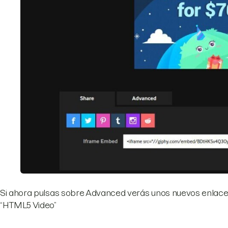
Si ahora pulsas sobre Advanced verás unos nuevos enlaces
“HTML5 Video”