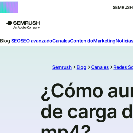
SEMRUSH
Blog
SEO
SEO avanzado
Canales
Contenido
Marketing
Noticias
Semrush
Blog
Canales
Redes So
¿Cómo aum
de carga 
mp4?