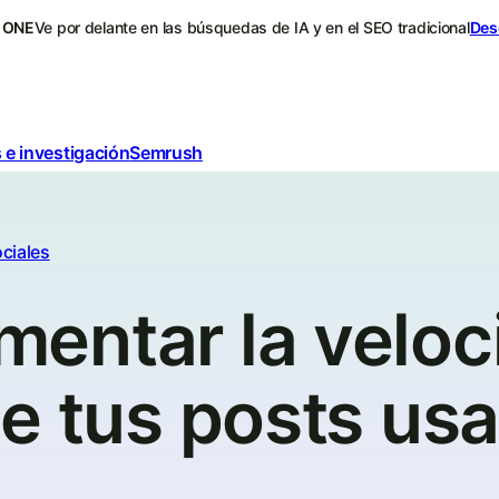
 ONE
Ve por delante en las búsquedas de IA y en el SEO tradicional
Des
 e investigación
Semrush
ciales
entar la veloc
de tus posts us