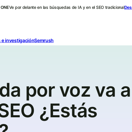
 ONE
Ve por delante en las búsquedas de IA y en el SEO tradicional
Des
 e investigación
Semrush
da por voz va a
 SEO ¿Estás
?