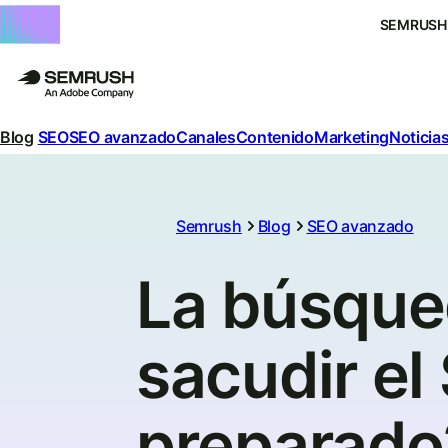
SEMRUSH
Blog
SEO
SEO avanzado
Canales
Contenido
Marketing
Noticias
Semrush
Blog
SEO avanzado
La búsque
sacudir el
preparado