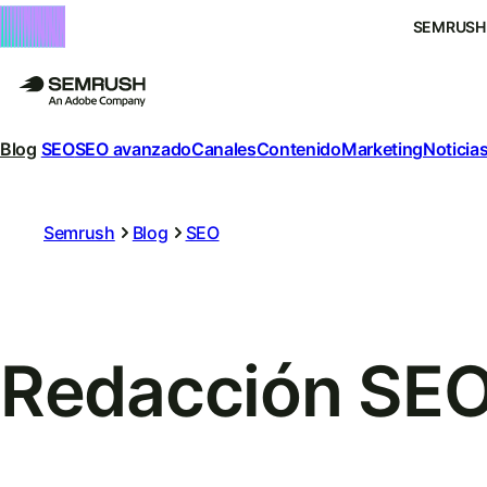
SEMRUSH
Blog
SEO
SEO avanzado
Canales
Contenido
Marketing
Noticias
Semrush
Blog
SEO
Redacción SE