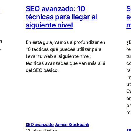
e
SEO avanzado: 10
S
técnicas para llegar al
s
siguiente nivel
m
ón
En esta guía, vamos a profundizar en
¿
.
10 tácticas que puedes utilizar para
re
llevar tu web al siguiente nivel;
tu
técnicas avanzadas que van más allá
co
del SEO básico.
ra
i
ut
C
en
pr
m
SEO avanzado
James Brockbank
12 min de lectura
S