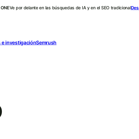
 ONE
Ve por delante en las búsquedas de IA y en el SEO tradicional
Des
 e investigación
Semrush
O