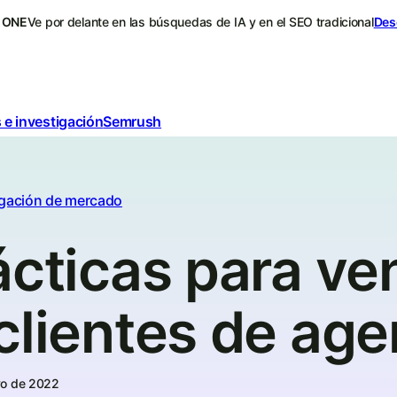
 ONE
Ve por delante en las búsquedas de IA y en el SEO tradicional
Des
 e investigación
Semrush
igación de mercado
ácticas para ve
clientes de age
o de 2022