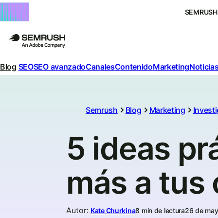
SEMRUSH
Blog
SEO
SEO avanzado
Canales
Contenido
Marketing
Noticias
Semrush
Blog
Marketing
Invest
5 ideas pr
más a tus 
Autor
:
Kate Churkina
8 min de lectura
26 de may