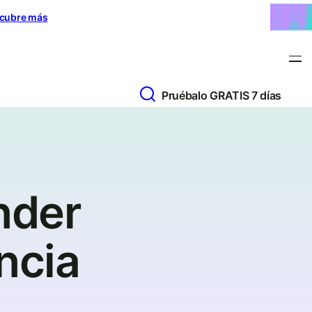
cubre más
Pruébalo GRATIS 7 días
nder
ncia