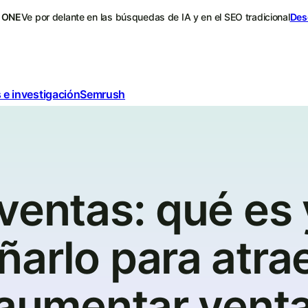
 ONE
Ve por delante en las búsquedas de IA y en el SEO tradicional
Des
 e investigación
Semrush
ventas: qué es 
arlo para atra
 aumentar vent