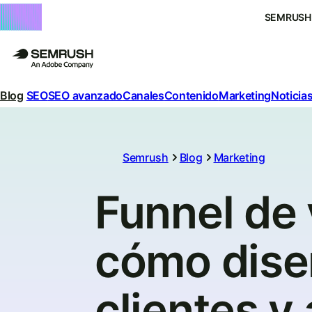
SEMRUSH
Blog
SEO
SEO avanzado
Canales
Contenido
Marketing
Noticias
Semrush
Blog
Marketing
Funnel de 
cómo diseñ
clientes y