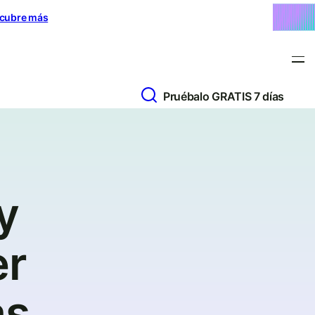
cubre más
Pruébalo GRATIS 7 días
y
er
as