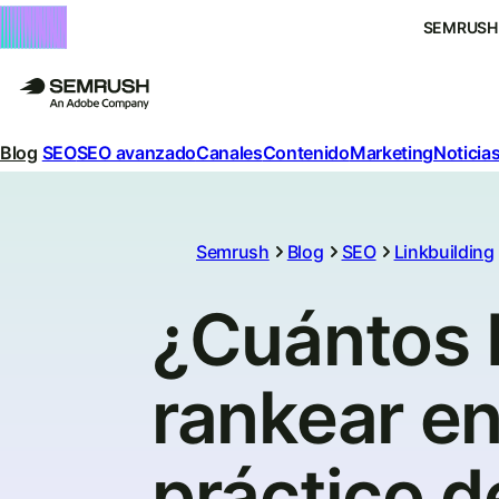
SEMRUSH
Blog
SEO
SEO avanzado
Canales
Contenido
Marketing
Noticias
Semrush
Blog
SEO
Linkbuilding
¿Cuántos 
rankear e
práctico d