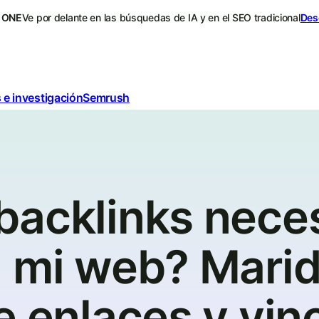
 ONE
Ve por delante en las búsquedas de IA y en el SEO tradicional
Des
 e investigación
Semrush
backlinks neces
n mi web? Marid
e enlaces y vin