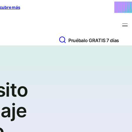
cubre más
Pruébalo GRATIS 7 días
ito
aje
o