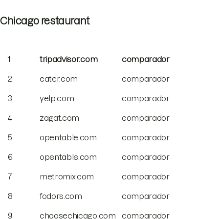
Chicago restaurant
1
tripadvisor.com
comparador
2
eater.com
comparador
3
yelp.com
comparador
4
zagat.com
comparador
5
opentable.com
comparador
6
opentable.com
comparador
7
metromix.com
comparador
8
fodors.com
comparador
9
choosechicago.com
comparador