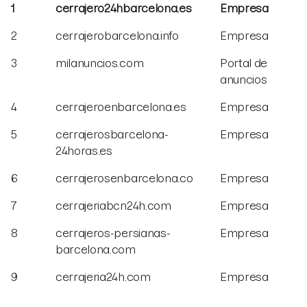
1
cerrajero24hbarcelona.es
Empresa
2
cerrajerobarcelona.info
Empresa
3
milanuncios.com
Portal de
anuncios
4
cerrajeroenbarcelona.es
Empresa
5
cerrajerosbarcelona-
Empresa
24horas.es
6
cerrajerosenbarcelona.co
Empresa
7
cerrajeriabcn24h.com
Empresa
8
cerrajeros-persianas-
Empresa
barcelona.com
9
cerrajeria24h.com
Empresa