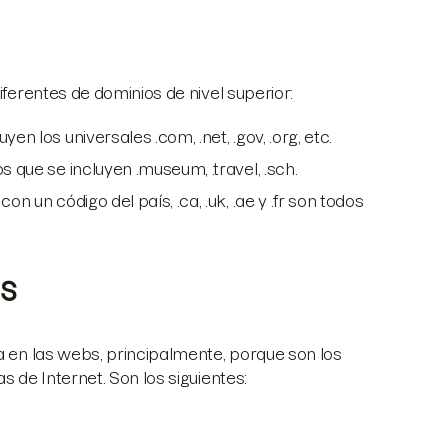
iferentes de dominios de nivel superior:
en los universales .com, .net, .gov, .org, etc.
s que se incluyen .museum, .travel, .sch.
n un código del país, .ca, .uk, .ae y .fr son todos
s
ia en las webs, principalmente, porque son los
s de Internet. Son los siguientes: