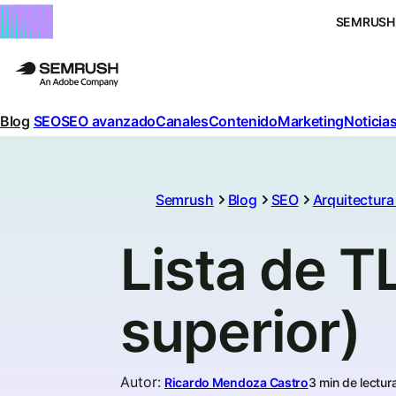
SEMRUSH
Blog
SEO
SEO avanzado
Canales
Contenido
Marketing
Noticias
Semrush
Blog
SEO
Arquitectur
Lista de T
superior)
Autor
:
Ricardo Mendoza Castro
3 min de lectur