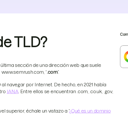
Comp
 de TLD?
la última sección de una dirección web que suele
en www.semrush.com, “
.com
”.
 al navegar por Internet. De hecho, en 2021 había
stro
IANA
. Entre ellos se encuentran .com, .co.uk, .gov,
l superior, échale un vistazo a “
¿Qué es un dominio