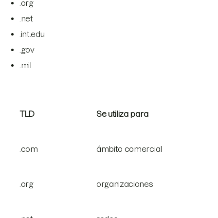
.org
.net
.int.edu
.gov
.mil
TLD
Se utiliza para
.com
ámbito comercial
.org
organizaciones