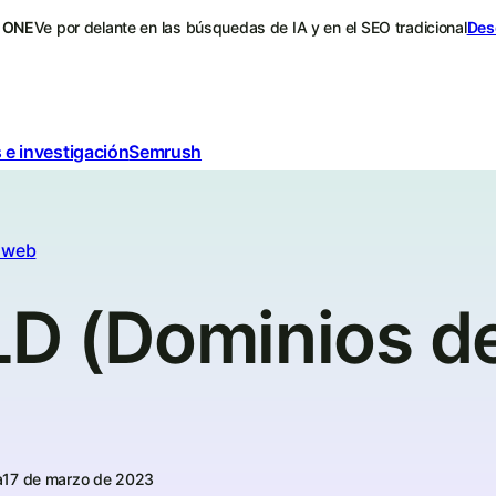
 ONE
Ve por delante en las búsquedas de IA y en el SEO tradicional
Des
 e investigación
Semrush
a web
LD (Dominios de
a
17 de marzo de 2023