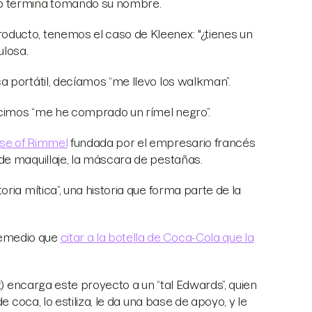
to termina tomando su nombre.
ducto, tenemos el caso de Kleenex: "¿tienes un
ulosa.
 portátil, decíamos “me llevo los walkman”.
cimos “me he comprado un rímel negro”.
se of Rimmel
fundada por el empresario francés
de maquillaje, la máscara de pestañas.
ria mítica”, una historia que forma parte de la
remedio que
citar a la botella de Coca-Cola que la
t) encarga este proyecto a un “tal Edwards”, quien
e coca, lo estiliza, le da una base de apoyo, y le