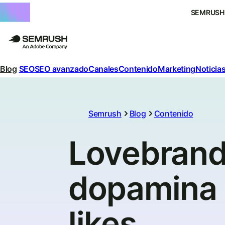
SEMRUSH
Blog
SEO
SEO avanzado
Canales
Contenido
Marketing
Noticias
Semrush
Blog
Contenido
Lovebrands
dopamina 
likes