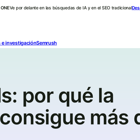
 ONE
Ve por delante en las búsquedas de IA y en el SEO tradicional
Des
 e investigación
Semrush
: por qué la
consigue más q