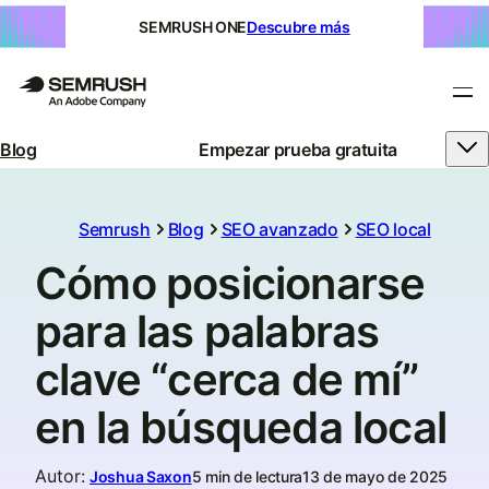
SEMRUSH ONE
Descubre más
Blog
Empezar prueba gratuita
Semrush
Blog
SEO avanzado
SEO local
Cómo posicionarse
para las palabras
clave “cerca de mí”
en la búsqueda local
Autor
:
Joshua Saxon
5 min de lectura
13 de mayo de 2025