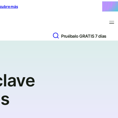
cubre más
Pruébalo GRATIS 7 días
clave
es