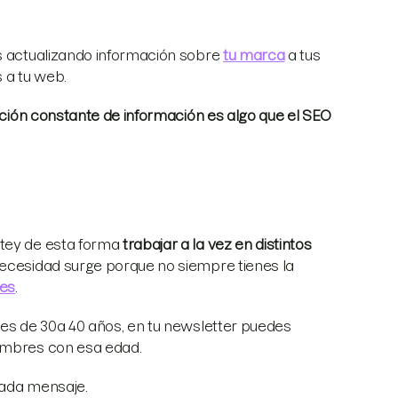
ás actualizando información sobre
tu marca
a tus
 a tu web.
zación constante de información es algo que el SEO
ntey de esta forma
trabajar a la vez en distintos
necesidad surge porque no siempre tienes la
tes
.
res de 30a 40 años, en tu newsletter puedes
hombres con esa edad.
ada mensaje.