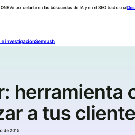
 ONE
Ve por delante en las búsquedas de IA y en el SEO tradicional
Des
 e investigación
Semrush
: herramienta 
zar a tus client
to de 2015