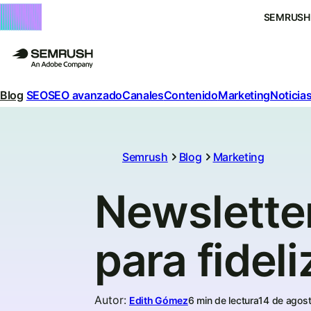
SEMRUSH
Blog
SEO
SEO avanzado
Canales
Contenido
Marketing
Noticias
Semrush
Blog
Marketing
Newsletter
para fideli
Autor
:
Edith Gómez
6 min de lectura
14 de agos