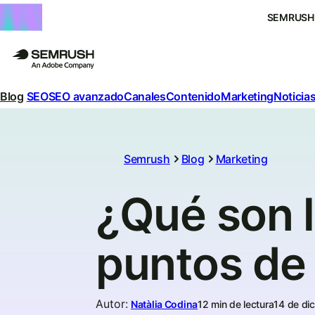
SEMRUSH
Blog
SEO
SEO avanzado
Canales
Contenido
Marketing
Noticias
Semrush
Blog
Marketing
¿Qué son l
puntos de
Autor
:
Natàlia Codina
12 min de lectura
14 de di