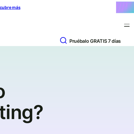
cubre más
Pruébalo GRATIS 7 días
o
ting?