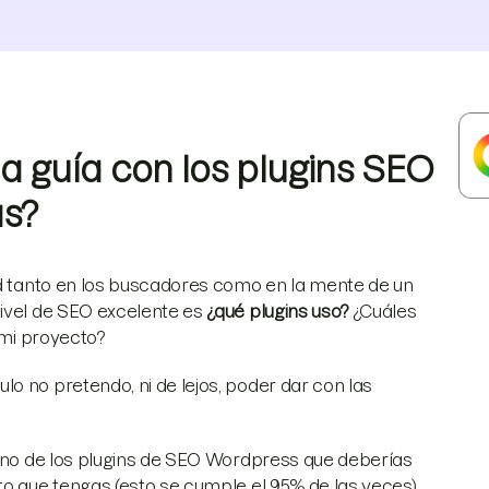
a guía con los plugins SEO
as?
dad tanto en los buscadores como en la mente de un
nivel de SEO excelente es
¿qué plugins uso?
¿Cuáles
 mi proyecto?
o no pretendo, ni de lejos, poder dar con las
 uno de los plugins de SEO Wordpress que deberías
to que tengas (esto se cumple el 95% de las veces).