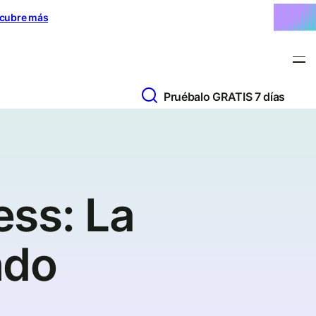
cubre más
Pruébalo GRATIS 7 días
ess: La
ndo