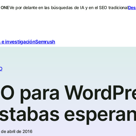
 ONE
Ve por delante en las búsquedas de IA y en el SEO tradicional
Des
 e investigación
Semrush
O
EO para WordPr
estabas espera
 de abril de 2016