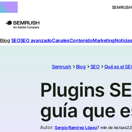
SEMRUSH
Blog
SEO
SEO avanzado
Canales
Contenido
Marketing
Noticias
Semrush
Blog
SEO
Qué es el SE
Plugins S
guía que 
Autor
:
Sergio Ramírez López
7 min de lectura
22