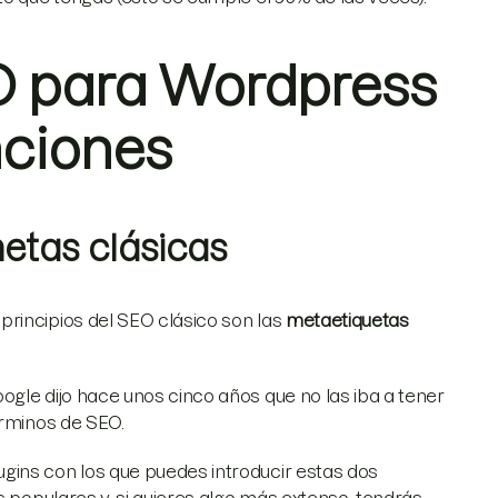
EO para Wordpress
nciones
etas clásicas
rincipios del SEO clásico son las
metaetiquetas
gle dijo hace unos cinco años que no las iba a tener
érminos de SEO.
gins con los que puedes introducir estas dos
s populares y, si quieres algo más extenso, tendrás