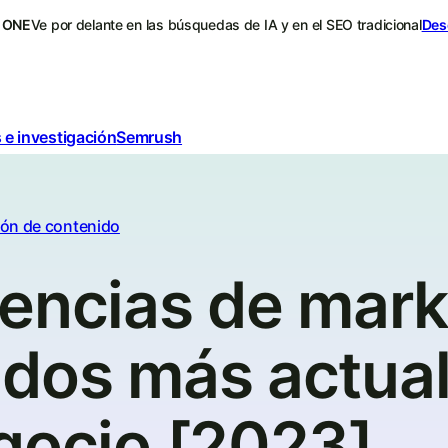
 ONE
Ve por delante en las búsquedas de IA y en el SEO tradicional
Des
 e investigación
Semrush
ión de contenido
dencias de mark
idos más actua
gocio [2023]