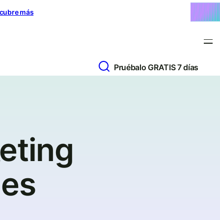
cubre más
Pruébalo GRATIS 7 días
eting
les