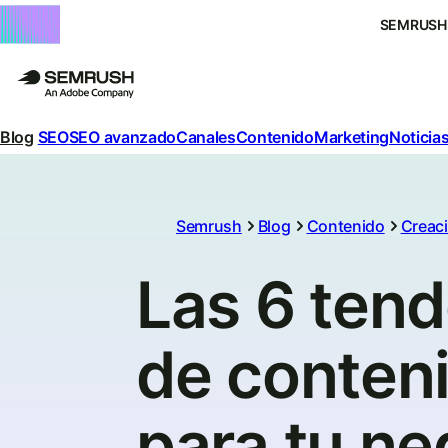
SEMRUSH
Blog
SEO
SEO avanzado
Canales
Contenido
Marketing
Noticias
Semrush
Blog
Contenido
Creac
Las 6 ten
de conten
para tu ne