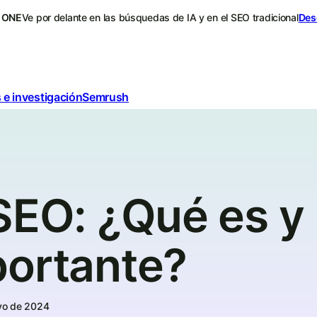
 ONE
Ve por delante en las búsquedas de IA y en el SEO tradicional
Des
 e investigación
Semrush
SEO: ¿Qué es y
portante?
yo de 2024