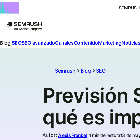
SEMRUSH
Blog
SEO
SEO avanzado
Canales
Contenido
Marketing
Noticias
Semrush
Blog
SEO
Previsión 
qué es im
Autor
:
Alexis Frankel
11 min de lectura
13 de ma