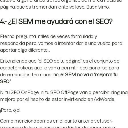
estuviera generando tráfico orgánico de marca hacia su
página, que es tremendamente valioso. Buenísimo.
4.- ¿El SEM me ayudará con el SEO?
Eterna pregunta, miles de veces formulada y
respondida pero, vamos a intentar darle una vuelta para
aportar algo diferente...
Entendiendo que “el SEO de tu página” es el conjunto de
características que le van a permitir posicionarse para
determinados términos:
no, el SEM no va a “mejorar tu
SEO”
.
Ni tu SEO OnPage, ni tu SEO OffPage van a percibir ninguna
mejora por el hecho de estar invirtiendo en AdWords.
¡Pero, ojo!
Como mencionábamos en el punto anterior, el user-
response de los usuarios es un factor de importancia