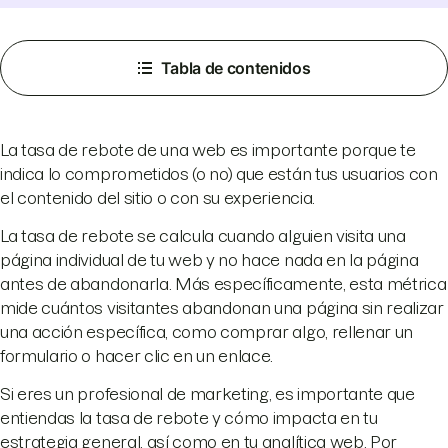
Tabla de contenidos
La tasa de rebote de una web es importante porque te
indica lo comprometidos (o no) que están tus usuarios con
el contenido del sitio o con su experiencia.
La tasa de rebote se calcula cuando alguien visita una
página individual de tu web y no hace nada en la página
antes de abandonarla. Más específicamente, esta métrica
mide cuántos visitantes abandonan una página sin realizar
una acción específica, como comprar algo, rellenar un
formulario o hacer clic en un enlace.
Si eres un profesional de marketing, es importante que
entiendas la tasa de rebote y cómo impacta en tu
estrategia general, así como en tu analítica web. Por