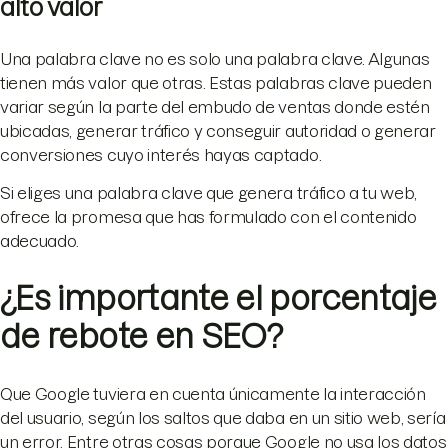
alto valor
Una palabra clave no es solo una palabra clave. Algunas
tienen más valor que otras. Estas palabras clave pueden
variar según la parte del embudo de ventas donde estén
ubicadas, generar tráfico y conseguir autoridad o generar
conversiones cuyo interés hayas captado.
Si eliges una palabra clave que genera tráfico a tu web,
ofrece la promesa que has formulado con el contenido
adecuado.
¿Es importante el porcentaje
de rebote en SEO?
Que Google tuviera en cuenta únicamente la interacción
del usuario, según los saltos que daba en un sitio web, sería
un error. Entre otras cosas porque Google no usa los datos