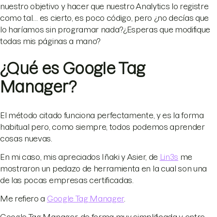
nuestro objetivo y hacer que nuestro Analytics lo registre
como tal… es cierto, es poco código, pero ¿no decías que
lo haríamos sin programar nada?¿Esperas que modifique
todas mis páginas a mano?
¿Qué es Google Tag
Manager?
El método citado funciona perfectamente, y es la forma
habitual pero, como siempre, todos podemos aprender
cosas nuevas.
En mi caso, mis apreciados Iñaki y Asier, de
Lin3s
me
mostraron un pedazo de herramienta en la cual son una
de las pocas empresas certificadas.
Me refiero a
Google Tag Manager
.
Google Tag Manager, de forma muy simplificada y entre