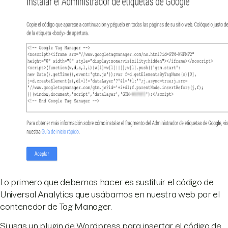
Lo primero que debemos hacer es sustituir el código de
Universal Analytics que usábamos en nuestra web por el
contenedor de Tag Manager.
Si usas un plugin de Wordpress para insertar el código de