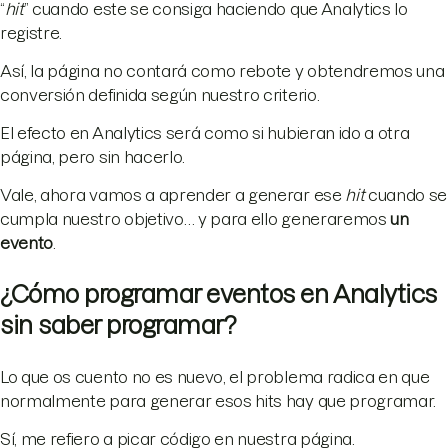
“
hit
” cuando este se consiga haciendo que Analytics lo
registre.
Así, la página no contará como rebote y obtendremos una
conversión definida según nuestro criterio.
El efecto en Analytics será como si hubieran ido a otra
página, pero sin hacerlo.
Vale, ahora vamos a aprender a generar ese
hit
cuando se
cumpla nuestro objetivo… y para ello generaremos
un
evento
.
¿Cómo programar eventos en Analytics
sin saber programar?
Lo que os cuento no es nuevo, el problema radica en que
normalmente para generar esos hits hay que programar.
Sí, me refiero a picar código en nuestra página.