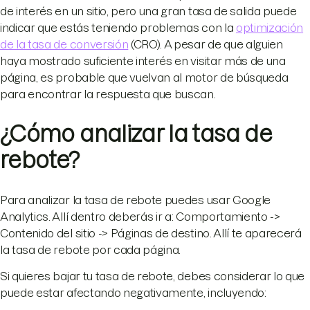
de interés en un sitio, pero una gran tasa de salida puede
indicar que estás teniendo problemas con la
optimización
de la tasa de conversión
(CRO). A pesar de que alguien
haya mostrado suficiente interés en visitar más de una
página, es probable que vuelvan al motor de búsqueda
para encontrar la respuesta que buscan.
¿Cómo analizar la tasa de
rebote?
Para analizar la tasa de rebote puedes usar Google
Analytics. Allí dentro deberás ir a: Comportamiento ->
Contenido del sitio -> Páginas de destino. Allí te aparecerá
la tasa de rebote por cada página.
Si quieres bajar tu tasa de rebote, debes considerar lo que
puede estar afectando negativamente, incluyendo: