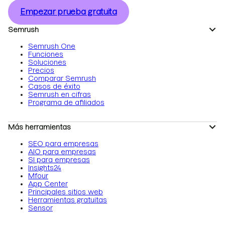
Empezar prueba gratuita
Semrush
Semrush One
Funciones
Soluciones
Precios
Comparar Semrush
Casos de éxito
Semrush en cifras
Programa de afiliados
Más herramientas
SEO para empresas
AIO para empresas
SI para empresas
Insights24
Mfour
App Center
Principales sitios web
Herramientas gratuitas
Sensor