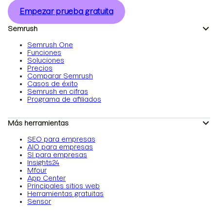
Empezar prueba gratuita
Semrush
Semrush One
Funciones
Soluciones
Precios
Comparar Semrush
Casos de éxito
Semrush en cifras
Programa de afiliados
Más herramientas
SEO para empresas
AIO para empresas
SI para empresas
Insights24
Mfour
App Center
Principales sitios web
Herramientas gratuitas
Sensor