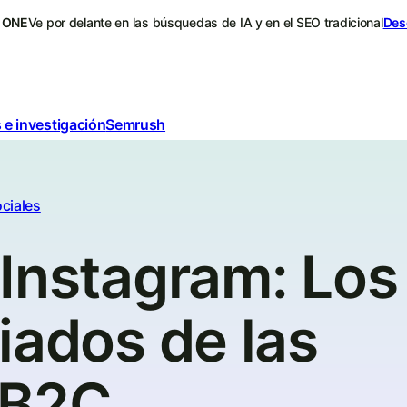
 ONE
Ve por delante en las búsquedas de IA y en el SEO tradicional
Des
 e investigación
Semrush
ciales
 Instagram: Los
iados de las
 B2C