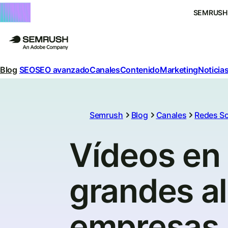
SEMRUSH
Blog
SEO
SEO avanzado
Canales
Contenido
Marketing
Noticias
Semrush
Blog
Canales
Redes So
Vídeos en
grandes al
empresas