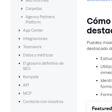
Mis informes
Carpetas
Agency Partners
Cómo 
Platform
dest
App Center
Integraciones
Puedes maxim
Teamwork
destacado de
Datos y métricas
Estru
El glosario definitivo de
Utili
SEO
inmed
Kompyte
Ident
API
forma
MCP
Forma
Contacta con nosotros