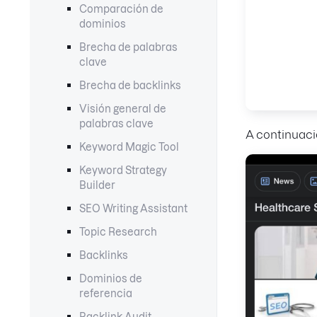
Comparación de
dominios
Brecha de palabras
clave
Brecha de backlinks
Visión general de
palabras clave
A continuaci
Keyword Magic Tool
Keyword Strategy
Builder
SEO Writing Assistant
Topic Research
Backlinks
Dominios de
referencia