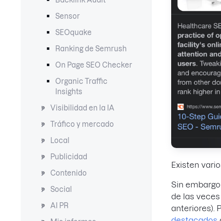
Backlink Audit
Sensor
SEOquake
Ranking de Semrush
On Page SEO Checker
Organic Traffic
Insights
Visibilidad en la IA
Tráfico y mercado
Local
Publicidad
Existen vari
Contenido
Sin embargo
Social
de las vece
AI PR
anteriores).
destacados