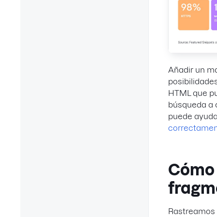
Añadir un m
posibilidad
HTML que pu
búsqueda a c
puede ayudar
correctame
Cómo 
fragm
Rastreamos l