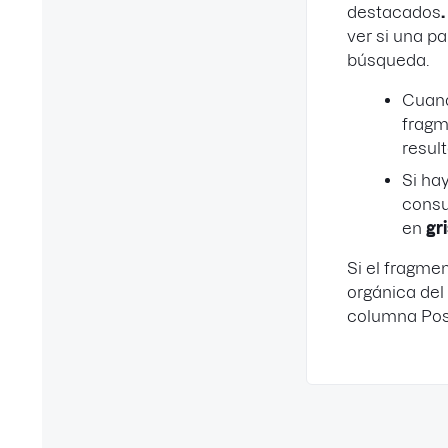
destacados
.
ver si una p
búsqueda.
Cuand
fragm
resul
Si ha
consu
en
gr
Si el fragm
orgánica del
columna Pos