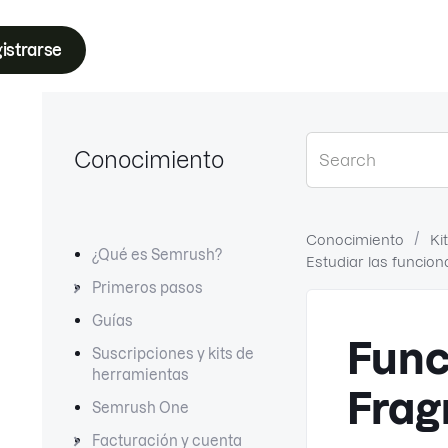
istrarse
Conocimiento
Conocimiento
Ki
¿Qué es Semrush?
Estudiar las funcio
Primeros pasos
Guías
Func
Suscripciones y kits de
herramientas
Frag
Semrush One
Facturación y cuenta