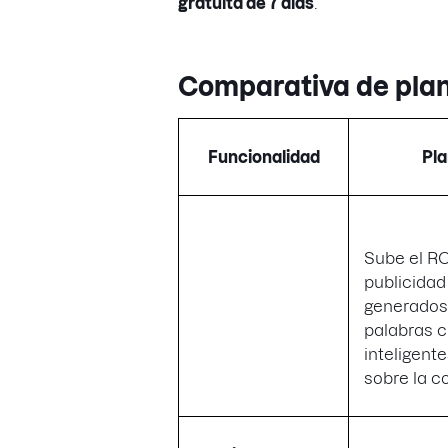
gratuita de 7 días
.
Comparativa de pla
Funcionalidad
Pla
Sube el RO
publicidad
generados 
palabras c
inteligent
sobre la 