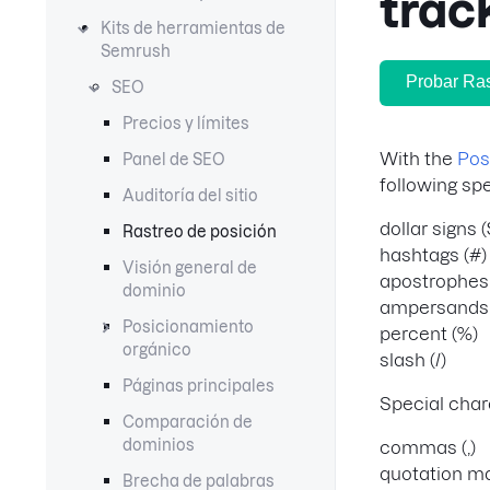
trac
Kits de herramientas de
Semrush
Probar Ras
SEO
Precios y límites
With the
Pos
Panel de SEO
following sp
Auditoría del sitio
dollar signs (
Rastreo de posición
hashtags (#)
Visión general de
apostrophes 
dominio
ampersands 
Posicionamiento
percent (%)
orgánico
slash (/)
Páginas principales
Special char
Comparación de
dominios
commas (,)
quotation ma
Brecha de palabras