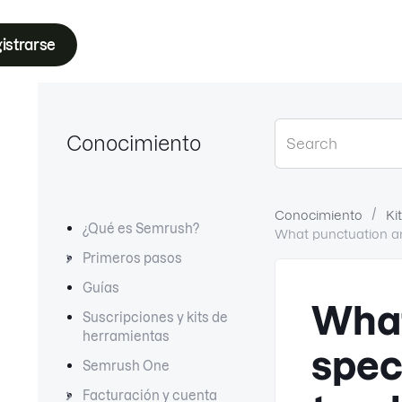
istrarse
Conocimiento
Conocimiento
Ki
¿Qué es Semrush?
What punctuation a
Primeros pasos
Guías
What
Suscripciones y kits de
herramientas
spec
Semrush One
Facturación y cuenta