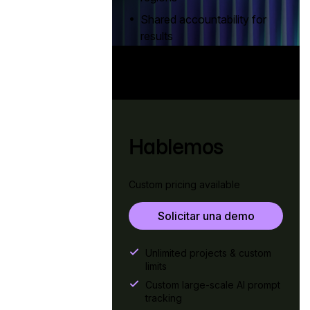
•
Shared accountability for
results
•
Consistency, control, and
reporting at scale
Hablemos
Custom pricing available
Solicitar una demo
Unlimited projects & custom
limits
Custom large-scale AI prompt
tracking