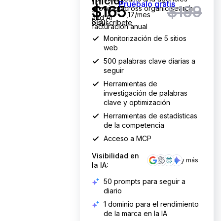
Inicial
Pruébalo gratis
$
165
$199
growing across organic search
,17/mes
and AI
SEO:
o
suscríbete
facturación anual
Monitorización de 5 sitios
web
500 palabras clave diarias a
seguir
Herramientas de
investigación de palabras
clave y optimización
Herramientas de estadísticas
de la competencia
Acceso a MCP
Visibilidad en
y más
la IA:
50 prompts para seguir a
diario
1 dominio para el rendimiento
de la marca en la IA