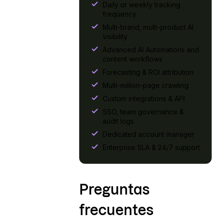
Daily or weekly tracking
frequency
Multi-brand, multi-product AI
visibility
Advanced AI Automations and
content workflows
Forecasting & ROI attribution
Multi-million-page crawling
Custom integrations & API
SSO, team governance &
audit logs
Dedicated account manager
Enterprise SLA & 24/7 support
Preguntas
frecuentes