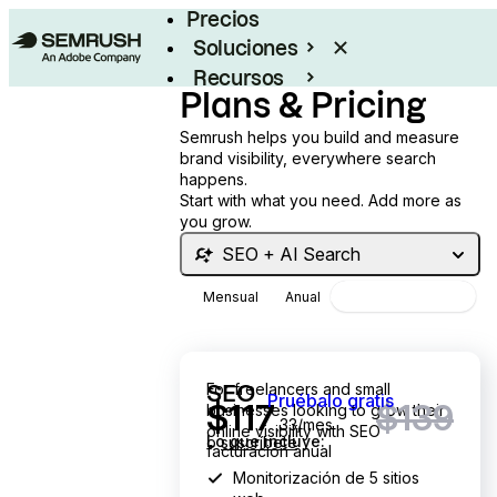
Precios
Soluciones
Recursos
Plans & Pricing
Empresas
Semrush helps you build and measure
brand visibility, everywhere search
happens.
Start with what you need. Add more as
you grow.
SEO + AI Search
Mensual
Anual
ahorra hasta un 17%
117.33 dólares al mes
en lugar de 139 dólares al mes
For freelancers and small
SEO
Pruébalo gratis
$
117
$139
businesses looking to grow their
,33/mes
online visibility with SEO
Lo que incluye:
o
suscríbete
facturación anual
Monitorización de 5 sitios