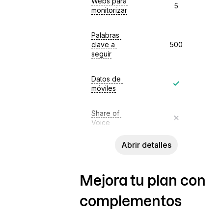
Webs para 
5
monitorizar
Palabras 
clave a 
500
seguir
Datos de 
móviles
Share of 
Voice
Abrir detalles
Mejora tu plan con
complementos