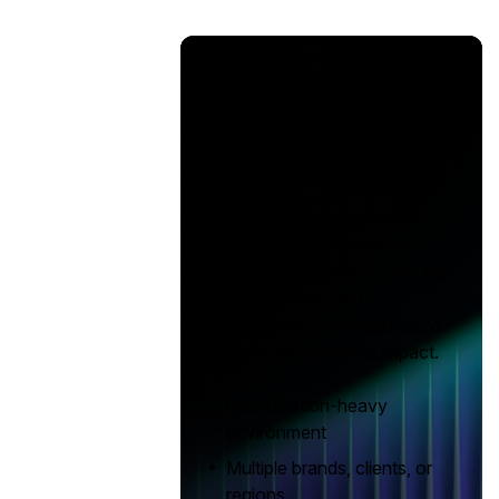
Semrush for
Enterprise
For complex organizations
managing multiple brands,
regions, and teams — with the
scale, controls, and
integrations to operationalize
visibility and prove its impact.
•
Coordination-heavy
environment
•
Multiple brands, clients, or
regions