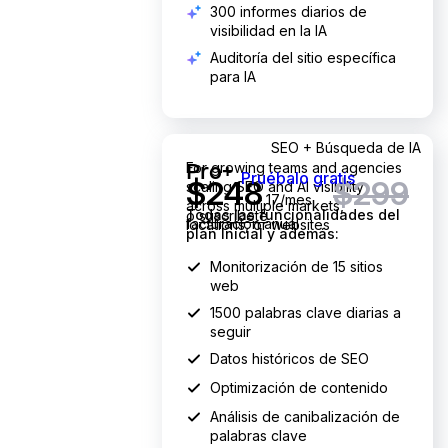
300 informes diarios de
visibilidad en la IA
Auditoría del sitio específica
para IA
248.17 dólares al mes
en lugar de 299 dólares al mes
SEO + Búsqueda de IA
For growing teams and agencies
Pro+
Pruébalo gratis
$
248
$299
scaling SEO and AI visibility
,17/mes
across multiple markets,
Todas las funcionalidades del
o
suscríbete
facturación anual
locations, or websites
plan Inicial y además:
Monitorización de 15 sitios
web
1500
palabras clave diarias a
seguir
Datos históricos de SEO
Optimización de contenido
Análisis de canibalización de
palabras clave