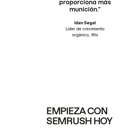
proporciona más
munición.
p
Idan Segal
e
Líder de crecimiento
orgánico, Wix
EMPIEZA CON
SEMRUSH HOY