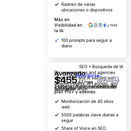
Rastreo de varias
ubicaciones o dispositivos
Más en
Visibilidad en
y más
la IA:
100 prompts para seguir a
diario
455.67 dólares al mes
en lugar de 549 dólares al mes
SEO + Búsqueda de IA
For organizations and agencies
Avanzado
Suscribirse
$
455
$549
scaling SEO and AI visibility with
,67/mes
deeper insights, API access, and
Todas las funcionalidades del
o
prueba un plan personalizado
facturación anual
automation
plan Pro+ y además:
Monitorización de 40 sitios
web
5000
palabras clave diarias a
seguir
Share of Voice en SEO