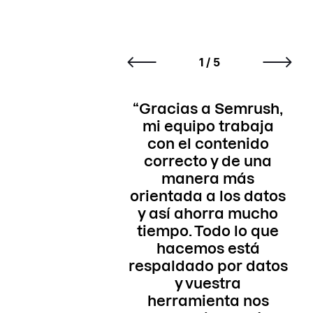
Testimonios
1 / 5
n los primeros 5
Gracias a Semrush,
L
 de vida de Rock
mi equipo trabaja
ent, Semrush nos
con el contenido
co
ha ayudado a
correcto y de una
nvertirnos en el
manera más
og de marketing
orientada a los datos
res
tal más grande de
y así ahorra mucho
c
Brasil.
tiempo. Todo lo que
hacemos está
he
Vitor Peçanha
respaldado por datos
fundador, Rock Content
y vuestra
i
herramienta nos
in