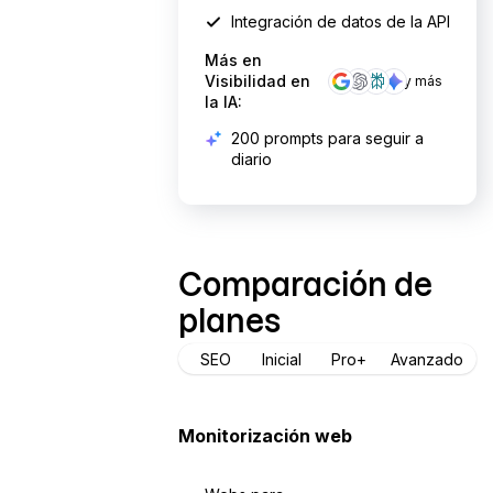
Integración de datos de la API
Más en
Visibilidad en
y más
la IA:
200 prompts para seguir a
diario
Comparación de
planes
SEO
Inicial
Pro+
Avanzado
Sí
No
Sortable
Monitorización web