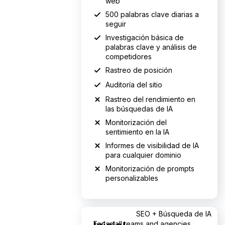
web
500 palabras clave diarias a
seguir
Investigación básica de
palabras clave y análisis de
competidores
Rastreo de posición
Auditoría del sitio
Rastreo del rendimiento en
las búsquedas de IA
Monitorización del
sentimiento en la IA
Informes de visibilidad de IA
para cualquier dominio
Monitorización de prompts
personalizables
165.17 dólares al mes
en lugar de 199 dólares al mes
SEO + Búsqueda de IA
For small teams and agencies