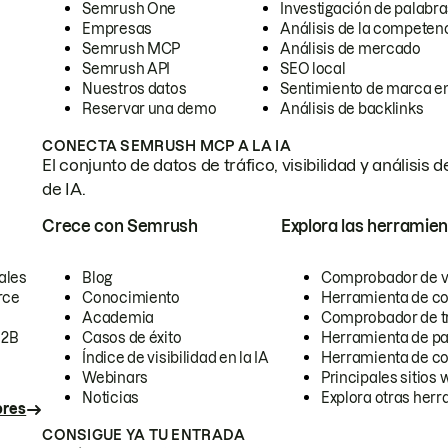
Semrush One
Investigación de palabra
Empresas
Análisis de la competen
Semrush MCP
Análisis de mercado
Semrush API
SEO local
Nuestros datos
Sentimiento de marca en
Reservar una demo
Análisis de backlinks
CONECTA SEMRUSH MCP A LA IA
El conjunto de datos de tráfico, visibilidad y anális
de IA.
Crece con Semrush
Explora las herramien
ales
Blog
Comprobador de vis
rce
Conocimiento
Herramienta de c
Academia
Comprobador de trá
B2B
Casos de éxito
Herramienta de pa
Índice de visibilidad en la IA
Herramienta de c
Webinars
Principales sitios 
Noticias
Explora otras herr
ores
CONSIGUE YA TU ENTRADA