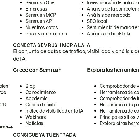
Semrush One
Investigación de palabra
Empresas
Análisis de la competen
Semrush MCP
Análisis de mercado
Semrush API
SEO local
Nuestros datos
Sentimiento de marca en
Reservar una demo
Análisis de backlinks
CONECTA SEMRUSH MCP A LA IA
El conjunto de datos de tráfico, visibilidad y anális
de IA.
Crece con Semrush
Explora las herramien
ales
Blog
Comprobador de vis
rce
Conocimiento
Herramienta de c
Academia
Comprobador de trá
B2B
Casos de éxito
Herramienta de pa
Índice de visibilidad en la IA
Herramienta de c
Webinars
Principales sitios 
Noticias
Explora otras herr
ores
CONSIGUE YA TU ENTRADA