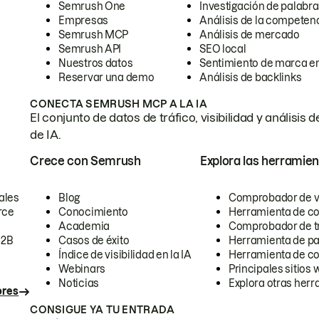
Semrush One
Investigación de palabra
Empresas
Análisis de la competen
Semrush MCP
Análisis de mercado
Semrush API
SEO local
Nuestros datos
Sentimiento de marca en
Reservar una demo
Análisis de backlinks
CONECTA SEMRUSH MCP A LA IA
El conjunto de datos de tráfico, visibilidad y anális
de IA.
Crece con Semrush
Explora las herramien
ales
Blog
Comprobador de vis
rce
Conocimiento
Herramienta de c
Academia
Comprobador de trá
B2B
Casos de éxito
Herramienta de pa
Índice de visibilidad en la IA
Herramienta de c
Webinars
Principales sitios 
Noticias
Explora otras herr
ores
CONSIGUE YA TU ENTRADA