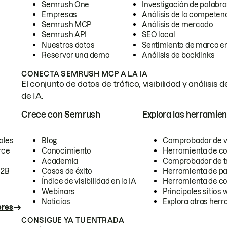
Semrush One
Investigación de palabra
Empresas
Análisis de la competen
Semrush MCP
Análisis de mercado
Semrush API
SEO local
Nuestros datos
Sentimiento de marca en
Reservar una demo
Análisis de backlinks
CONECTA SEMRUSH MCP A LA IA
El conjunto de datos de tráfico, visibilidad y anális
de IA.
Crece con Semrush
Explora las herramien
ales
Blog
Comprobador de vis
rce
Conocimiento
Herramienta de c
Academia
Comprobador de trá
B2B
Casos de éxito
Herramienta de pa
Índice de visibilidad en la IA
Herramienta de c
Webinars
Principales sitios 
Noticias
Explora otras herr
ores
CONSIGUE YA TU ENTRADA