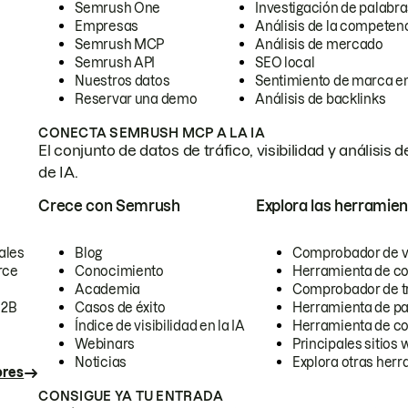
Semrush One
Investigación de palabra
Empresas
Análisis de la competen
Semrush MCP
Análisis de mercado
Semrush API
SEO local
Nuestros datos
Sentimiento de marca en
Reservar una demo
Análisis de backlinks
CONECTA SEMRUSH MCP A LA IA
El conjunto de datos de tráfico, visibilidad y anális
de IA.
Crece con Semrush
Explora las herramien
ales
Blog
Comprobador de vis
rce
Conocimiento
Herramienta de c
Academia
Comprobador de trá
B2B
Casos de éxito
Herramienta de pa
Índice de visibilidad en la IA
Herramienta de c
Webinars
Principales sitios 
Noticias
Explora otras herr
ores
CONSIGUE YA TU ENTRADA