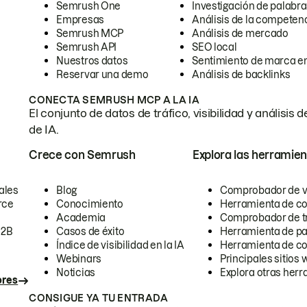
Semrush One
Investigación de palabra
Empresas
Análisis de la competen
Semrush MCP
Análisis de mercado
Semrush API
SEO local
Nuestros datos
Sentimiento de marca en
Reservar una demo
Análisis de backlinks
CONECTA SEMRUSH MCP A LA IA
El conjunto de datos de tráfico, visibilidad y anális
de IA.
Crece con Semrush
Explora las herramien
ales
Blog
Comprobador de vis
rce
Conocimiento
Herramienta de c
Academia
Comprobador de trá
B2B
Casos de éxito
Herramienta de pa
Índice de visibilidad en la IA
Herramienta de c
Webinars
Principales sitios 
Noticias
Explora otras herr
ores
CONSIGUE YA TU ENTRADA