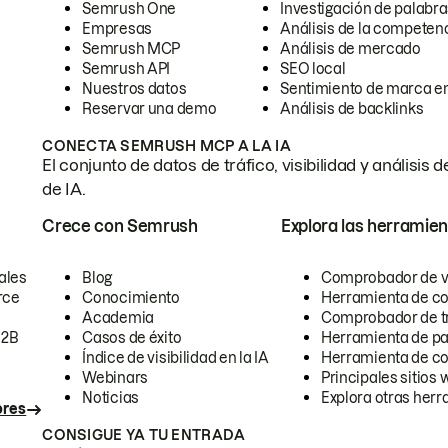
Semrush One
Investigación de palabra
Empresas
Análisis de la competen
Semrush MCP
Análisis de mercado
Semrush API
SEO local
Nuestros datos
Sentimiento de marca en
Reservar una demo
Análisis de backlinks
CONECTA SEMRUSH MCP A LA IA
El conjunto de datos de tráfico, visibilidad y anális
de IA.
Crece con Semrush
Explora las herramien
ales
Blog
Comprobador de vis
rce
Conocimiento
Herramienta de c
Academia
Comprobador de trá
B2B
Casos de éxito
Herramienta de pa
Índice de visibilidad en la IA
Herramienta de c
Webinars
Principales sitios 
Noticias
Explora otras herr
ores
CONSIGUE YA TU ENTRADA