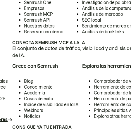
Semrush One
Investigación de palabra
Empresas
Análisis de la competen
Semrush MCP
Análisis de mercado
Semrush API
SEO local
Nuestros datos
Sentimiento de marca en
Reservar una demo
Análisis de backlinks
CONECTA SEMRUSH MCP A LA IA
El conjunto de datos de tráfico, visibilidad y anális
de IA.
Crece con Semrush
Explora las herramien
ales
Blog
Comprobador de vis
rce
Conocimiento
Herramienta de c
Academia
Comprobador de trá
B2B
Casos de éxito
Herramienta de pa
Índice de visibilidad en la IA
Herramienta de c
Webinars
Principales sitios 
Noticias
Explora otras herr
ores
CONSIGUE YA TU ENTRADA