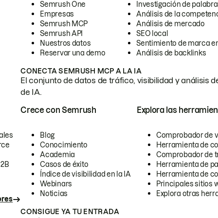
Semrush One
Investigación de palabra
Empresas
Análisis de la competen
Semrush MCP
Análisis de mercado
Semrush API
SEO local
Nuestros datos
Sentimiento de marca en
Reservar una demo
Análisis de backlinks
CONECTA SEMRUSH MCP A LA IA
El conjunto de datos de tráfico, visibilidad y anális
de IA.
Crece con Semrush
Explora las herramien
ales
Blog
Comprobador de vis
rce
Conocimiento
Herramienta de c
Academia
Comprobador de trá
B2B
Casos de éxito
Herramienta de pa
Índice de visibilidad en la IA
Herramienta de c
Webinars
Principales sitios 
Noticias
Explora otras herr
ores
CONSIGUE YA TU ENTRADA