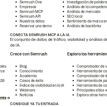
Semrush One
Investigación de palabra
Empresas
Análisis de la competen
Semrush MCP
Análisis de mercado
Semrush API
SEO local
Nuestros datos
Sentimiento de marca en
Reservar una demo
Análisis de backlinks
CONECTA SEMRUSH MCP A LA IA
El conjunto de datos de tráfico, visibilidad y anális
de IA.
Crece con Semrush
Explora las herramien
ales
Blog
Comprobador de vis
rce
Conocimiento
Herramienta de c
Academia
Comprobador de trá
B2B
Casos de éxito
Herramienta de pa
Índice de visibilidad en la IA
Herramienta de c
Webinars
Principales sitios 
Noticias
Explora otras herr
ores
CONSIGUE YA TU ENTRADA