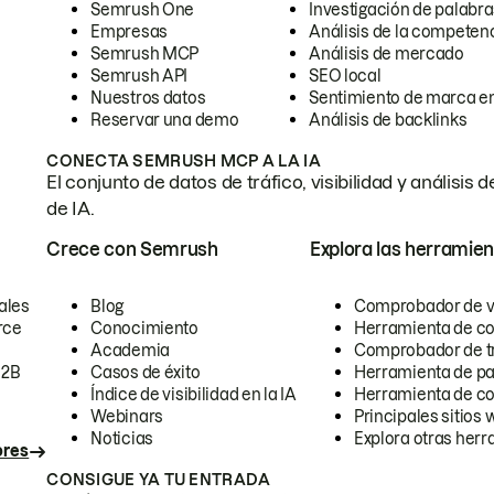
Semrush One
Investigación de palabra
Empresas
Análisis de la competen
Semrush MCP
Análisis de mercado
Semrush API
SEO local
Nuestros datos
Sentimiento de marca en
Reservar una demo
Análisis de backlinks
CONECTA SEMRUSH MCP A LA IA
El conjunto de datos de tráfico, visibilidad y anális
de IA.
Crece con Semrush
Explora las herramien
ales
Blog
Comprobador de vis
rce
Conocimiento
Herramienta de c
Academia
Comprobador de trá
B2B
Casos de éxito
Herramienta de pa
Índice de visibilidad en la IA
Herramienta de c
Webinars
Principales sitios 
Noticias
Explora otras herr
ores
CONSIGUE YA TU ENTRADA