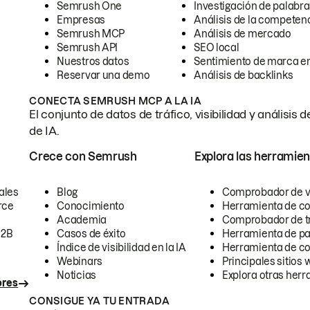
Semrush One
Investigación de palabra
Empresas
Análisis de la competen
Semrush MCP
Análisis de mercado
Semrush API
SEO local
Nuestros datos
Sentimiento de marca en
Reservar una demo
Análisis de backlinks
CONECTA SEMRUSH MCP A LA IA
El conjunto de datos de tráfico, visibilidad y anális
de IA.
Crece con Semrush
Explora las herramien
ales
Blog
Comprobador de vis
rce
Conocimiento
Herramienta de c
Academia
Comprobador de trá
B2B
Casos de éxito
Herramienta de pa
Índice de visibilidad en la IA
Herramienta de c
Webinars
Principales sitios 
Noticias
Explora otras herr
ores
CONSIGUE YA TU ENTRADA