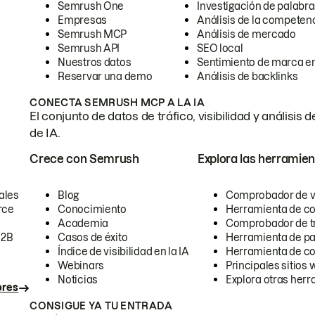
Semrush One
Investigación de palabra
Empresas
Análisis de la competen
Semrush MCP
Análisis de mercado
Semrush API
SEO local
Nuestros datos
Sentimiento de marca en
Reservar una demo
Análisis de backlinks
CONECTA SEMRUSH MCP A LA IA
El conjunto de datos de tráfico, visibilidad y anális
de IA.
Crece con Semrush
Explora las herramien
ales
Blog
Comprobador de vis
rce
Conocimiento
Herramienta de c
Academia
Comprobador de trá
B2B
Casos de éxito
Herramienta de pa
Índice de visibilidad en la IA
Herramienta de c
Webinars
Principales sitios 
Noticias
Explora otras herr
ores
CONSIGUE YA TU ENTRADA