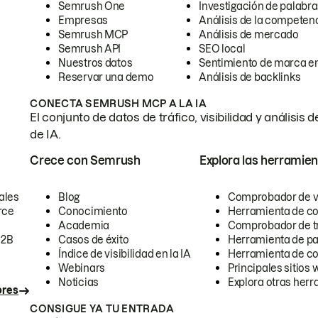
Semrush One
Investigación de palabra
Empresas
Análisis de la competen
Semrush MCP
Análisis de mercado
Semrush API
SEO local
Nuestros datos
Sentimiento de marca en
Reservar una demo
Análisis de backlinks
CONECTA SEMRUSH MCP A LA IA
El conjunto de datos de tráfico, visibilidad y anális
de IA.
Crece con Semrush
Explora las herramien
ales
Blog
Comprobador de vis
rce
Conocimiento
Herramienta de c
Academia
Comprobador de trá
B2B
Casos de éxito
Herramienta de pa
Índice de visibilidad en la IA
Herramienta de c
Webinars
Principales sitios 
Noticias
Explora otras herr
ores
CONSIGUE YA TU ENTRADA